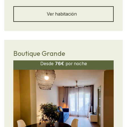
vistas al Pirineo y al río Gállego, en Biescas
(Huesca). Para 4 personas, con habitación
cerrada, sofá cama doble, cocina equipada, Wi-
Ver habitación
Fi y aire acondicionado portátil. Espacio
moderno, luminoso y acogedor. Perfecto para
parejas o familias que buscan confort, buena
ubicación y conexión con la naturaleza. ¡Tu
escapada al Valle de Tena empieza aquí!
Boutique Grande
Desde
76€
por noche