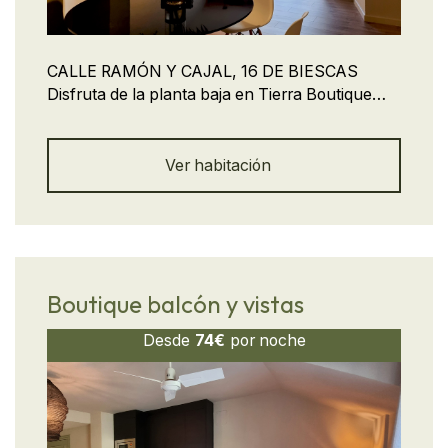
CALLE RAMÓN Y CAJAL, 16 DE BIESCAS
Disfruta de la planta baja en Tierra Boutique
con vistas espectaculares a la montaña y al río
Gállego. Ideal para 5 a 6 personas, cuenta con
habitación cerrada, sofá cama doble y sofá
Ver habitación
cama individual, cocina equipada, Wi-Fi y aire
acondicionado portátil. Espacio moderno,
luminoso y acogedor para desconectar en el
corazón del Pirineo aragonés. Reserva hoy y
vive una experiencia boutique única.
Boutique balcón y vistas
Desde
74€
por noche