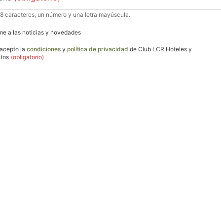
 8 caracteres, un número y una letra mayúscula.
me a las noticias y novedades
 acepto la
condiciones
y
política de privacidad
de Club LCR Hoteles y
tos
(obligatorio)
Registrarse
d de Comunicación cofinancia